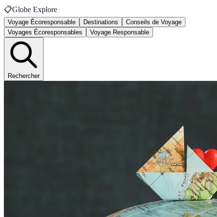
📋
Globe Explore
Voyage Écoresponsable
Destinations
Conseils de Voyage
Voyages Écoresponsables
Voyage Responsable
Rechercher