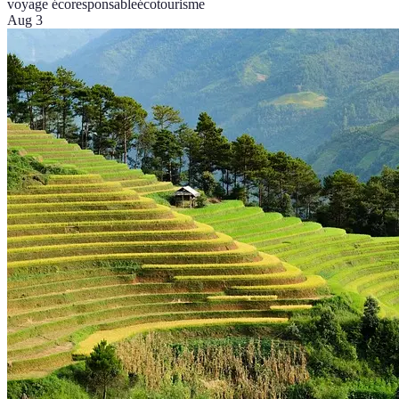
voyage écoresponsable
écotourisme
Aug 3