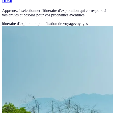
Idéal
Apprenez à sélectionner l'itinéraire d'exploration qui correspond à
vos envies et besoins pour vos prochaines aventures.
itinéraire d'exploration
planification de voyage
voyages