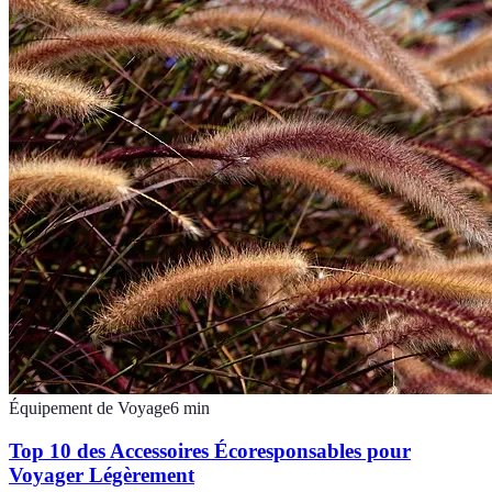
Équipement de Voyage
6
min
Top 10 des Accessoires Écoresponsables pour
Voyager Légèrement