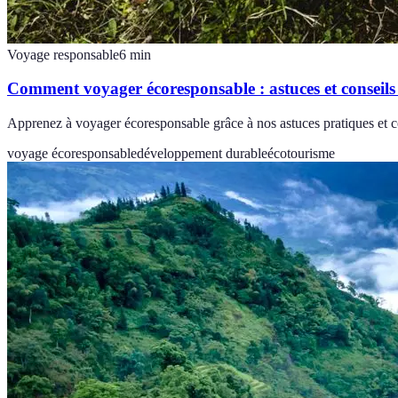
Voyage responsable
6
min
Comment voyager écoresponsable : astuces et conseils
Apprenez à voyager écoresponsable grâce à nos astuces pratiques et co
voyage écoresponsable
développement durable
écotourisme