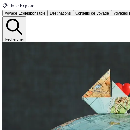
📋
Globe Explore
Voyage Écoresponsable
Destinations
Conseils de Voyage
Voyages 
Rechercher