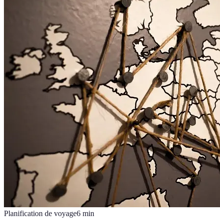
Planification de voyage
6
min