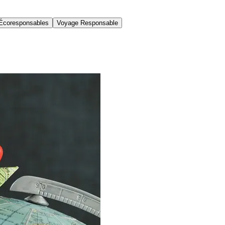
Écoresponsables
Voyage Responsable