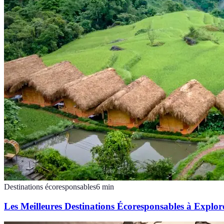
Destinations écoresponsables
6
min
Les Meilleures Destinations Écoresponsables à Explor