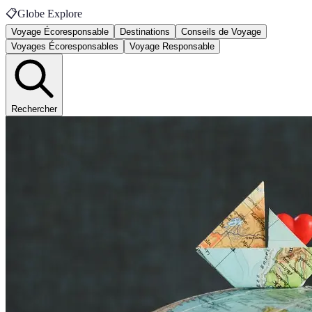
📋
Globe Explore
Voyage Écoresponsable
Destinations
Conseils de Voyage
Voyages Écoresponsables
Voyage Responsable
Rechercher