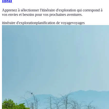
Idéal
Apprenez à sélectionner l'itinéraire d'exploration qui correspond à
vos envies et besoins pour vos prochaines aventures.
itinéraire d'exploration
planification de voyage
voyages