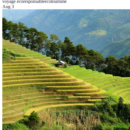
voyage écoresponsable
écotourisme
Aug 3