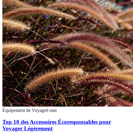
Équipement de Voyage
6
min
Top 10 des Accessoires Écoresponsables pour
Voyager Légèrement