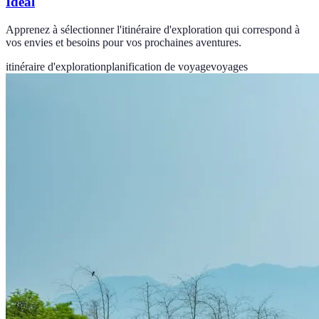
Idéal
Apprenez à sélectionner l'itinéraire d'exploration qui correspond à
vos envies et besoins pour vos prochaines aventures.
itinéraire d'exploration
planification de voyage
voyages