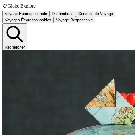
📋
Globe Explore
Voyage Écoresponsable
Destinations
Conseils de Voyage
Voyages Écoresponsables
Voyage Responsable
Rechercher