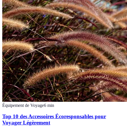
Équipement de Voyage
6
min
Top 10 des Accessoires Écoresponsables pour
Voyager Légèrement