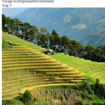
voyage écoresponsable
écotourisme
Aug 3