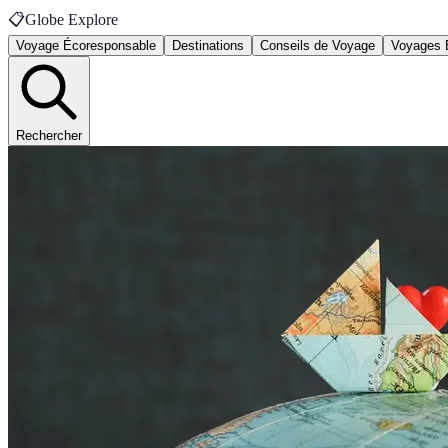
📋
Globe Explore
Voyage Écoresponsable
Destinations
Conseils de Voyage
Voyages 
Rechercher