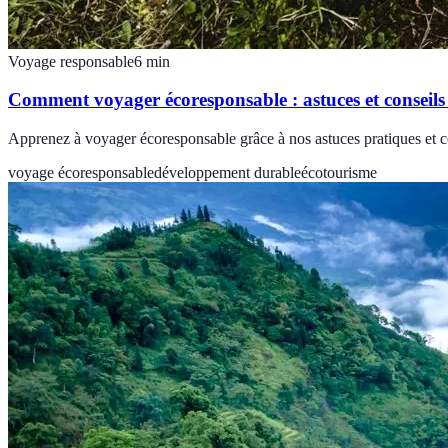
Voyage responsable
6
min
Comment voyager écoresponsable : astuces et conseils
Apprenez à voyager écoresponsable grâce à nos astuces pratiques et co
voyage écoresponsable
développement durable
écotourisme