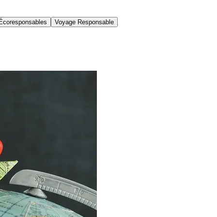
Écoresponsables
Voyage Responsable