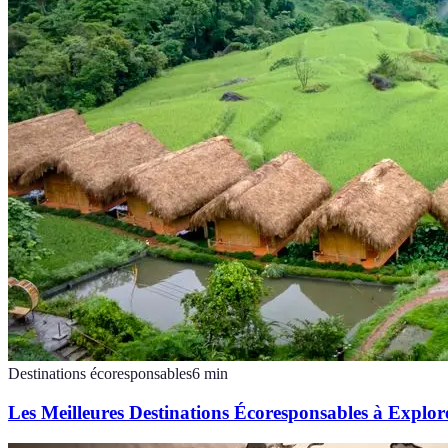
Destinations écoresponsables
6
min
Les Meilleures Destinations Écoresponsables à Explor