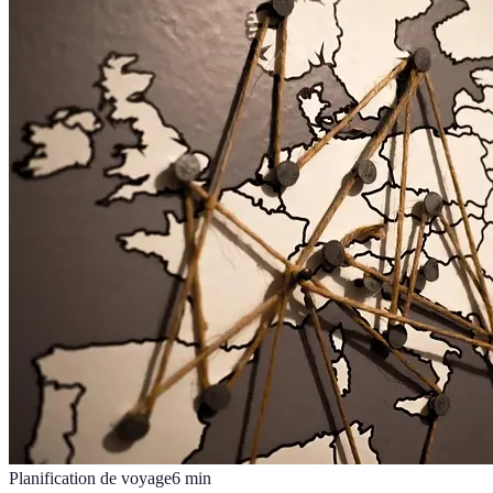
Planification de voyage
6
min