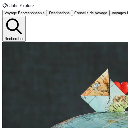
📋
Globe Explore
Voyage Écoresponsable
Destinations
Conseils de Voyage
Voyages 
Rechercher