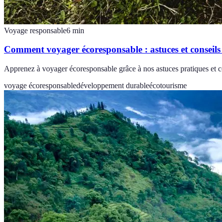
Voyage responsable
6
min
Comment voyager écoresponsable : astuces et conseils
Apprenez à voyager écoresponsable grâce à nos astuces pratiques et co
voyage écoresponsable
développement durable
écotourisme