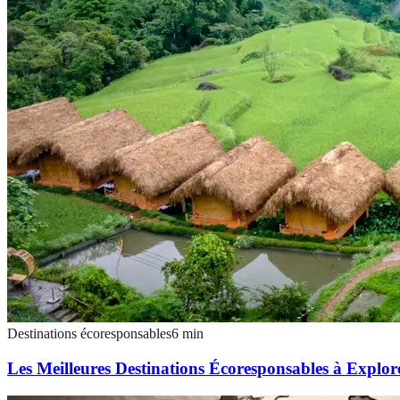
Destinations écoresponsables
6
min
Les Meilleures Destinations Écoresponsables à Explor