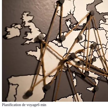
Planification de voyage
6
min