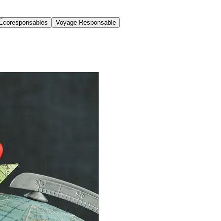
Écoresponsables
Voyage Responsable