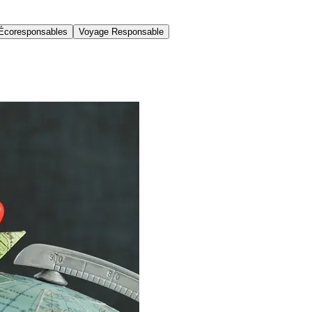
Écoresponsables
Voyage Responsable