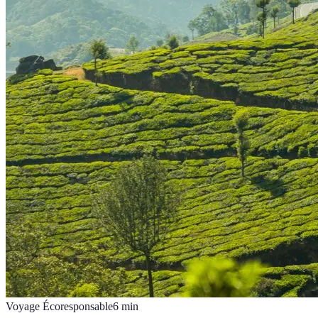
Voyage Écoresponsable
6
min