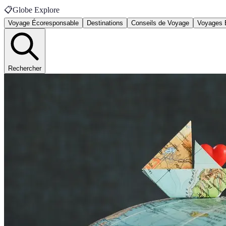
📋
Globe Explore
Voyage Écoresponsable
Destinations
Conseils de Voyage
Voyages 
Rechercher