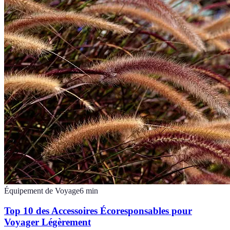
Équipement de Voyage
6
min
Top 10 des Accessoires Écoresponsables pour
Voyager Légèrement