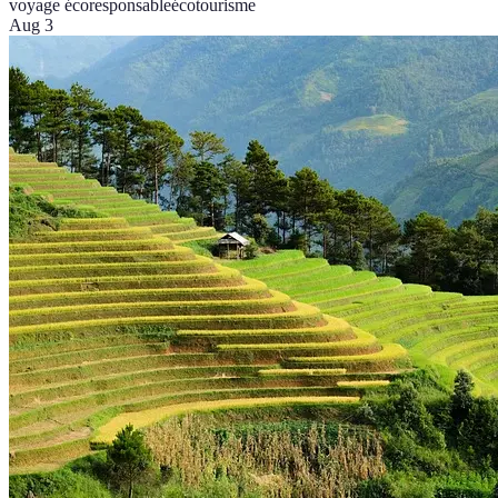
voyage écoresponsable
écotourisme
Aug 3