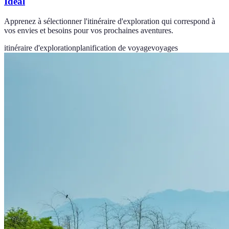
Idéal
Apprenez à sélectionner l'itinéraire d'exploration qui correspond à
vos envies et besoins pour vos prochaines aventures.
itinéraire d'exploration
planification de voyage
voyages