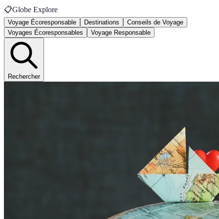
📋
Globe Explore
Voyage Écoresponsable
Destinations
Conseils de Voyage
Voyages Écoresponsables
Voyage Responsable
Rechercher