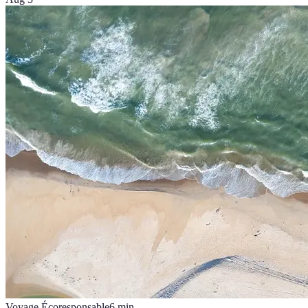
Voyage Écoresponsable
6
min