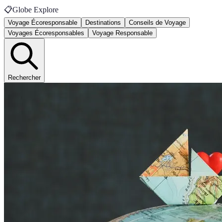
📋
Globe Explore
Voyage Écoresponsable
Destinations
Conseils de Voyage
Voyages Écoresponsables
Voyage Responsable
Rechercher