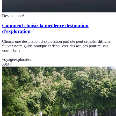
Destinations
6
min
Comment choisir la meilleure destination
d'exploration
Choisir une destination d'exploration parfaite peut sembler difficile.
Suivez notre guide pratique et découvrez des astuces pour réussir
votre choix.
voyage
exploration
Aug 4