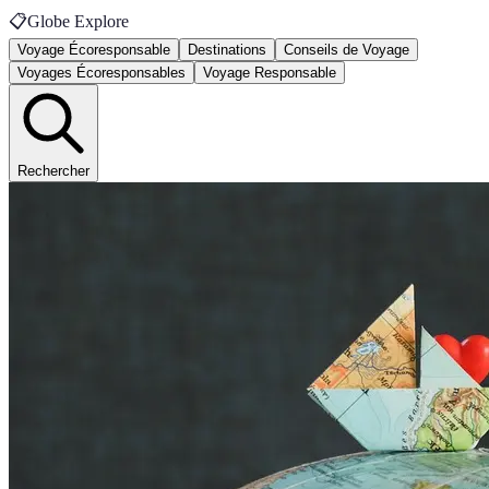
📋
Globe Explore
Voyage Écoresponsable
Destinations
Conseils de Voyage
Voyages Écoresponsables
Voyage Responsable
Rechercher