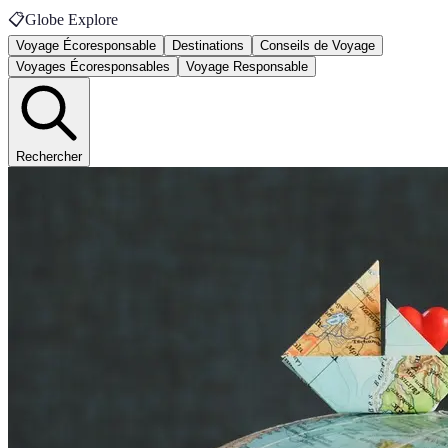
📋
Globe Explore
Voyage Écoresponsable
Destinations
Conseils de Voyage
Voyages Écoresponsables
Voyage Responsable
Rechercher