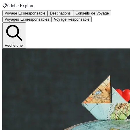
📋
Globe Explore
Voyage Écoresponsable
Destinations
Conseils de Voyage
Voyages Écoresponsables
Voyage Responsable
Rechercher