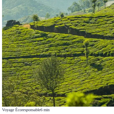
Voyage Écoresponsable
6
min