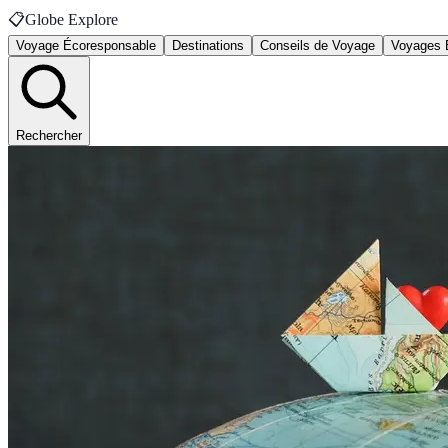
📋
Globe Explore
Voyage Écoresponsable
Destinations
Conseils de Voyage
Voyages 
Rechercher