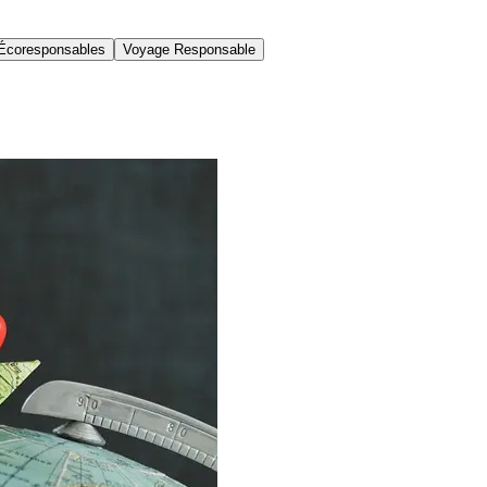
Écoresponsables
Voyage Responsable