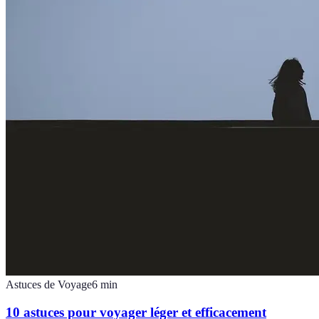
Astuces de Voyage
6
min
10 astuces pour voyager léger et efficacement