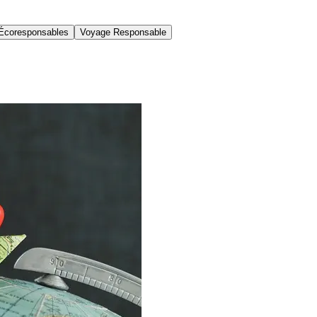
Écoresponsables
Voyage Responsable