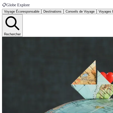
📋
Globe Explore
Voyage Écoresponsable
Destinations
Conseils de Voyage
Voyages 
Rechercher