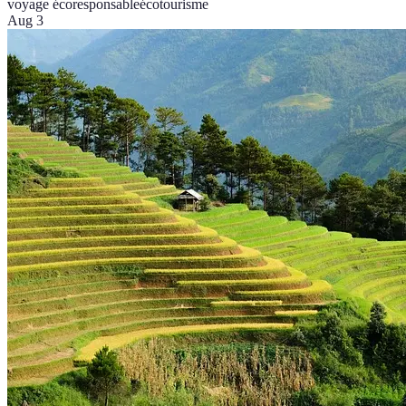
voyage écoresponsable
écotourisme
Aug 3