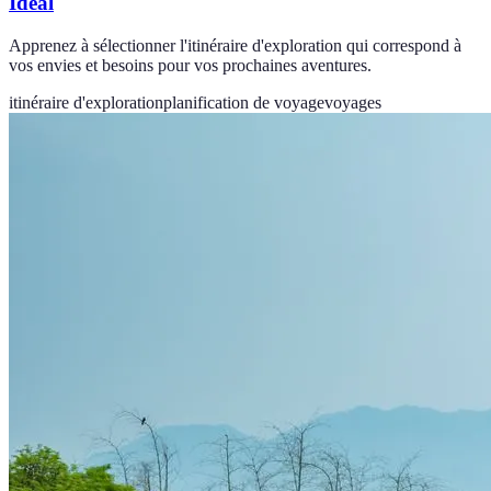
Idéal
Apprenez à sélectionner l'itinéraire d'exploration qui correspond à
vos envies et besoins pour vos prochaines aventures.
itinéraire d'exploration
planification de voyage
voyages