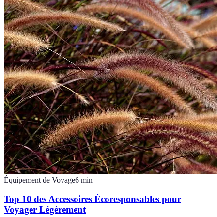
Équipement de Voyage
6
min
Top 10 des Accessoires Écoresponsables pour
Voyager Légèrement