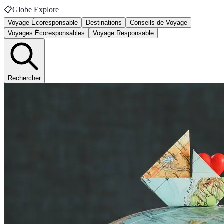
📋
Globe Explore
Voyage Écoresponsable
Destinations
Conseils de Voyage
Voyages Écoresponsables
Voyage Responsable
Rechercher