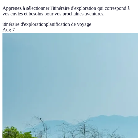
Apprenez à sélectionner l'itinéraire d'exploration qui correspond à
vos envies et besoins pour vos prochaines aventures.
itinéraire d'exploration
planification de voyage
Aug 7