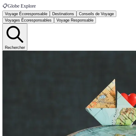
📋
Globe Explore
Voyage Écoresponsable
Destinations
Conseils de Voyage
Voyages Écoresponsables
Voyage Responsable
Rechercher