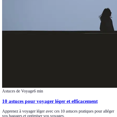
Astuces de Voyage
6
min
10 astuces pour voyager léger et efficacement
Apprenez à voyager léger avec ces 10 astuces pratiques pour alléger
vos bagages et optimiser vos voyages.