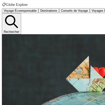
📋
Globe Explore
Voyage Écoresponsable
Destinations
Conseils de Voyage
Voyages 
Rechercher