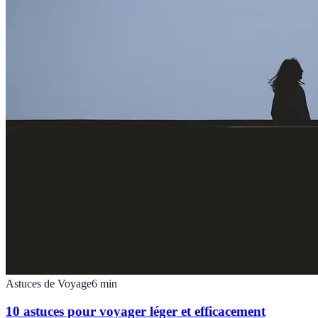
Astuces de Voyage
6
min
10 astuces pour voyager léger et efficacement