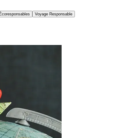
Écoresponsables
Voyage Responsable