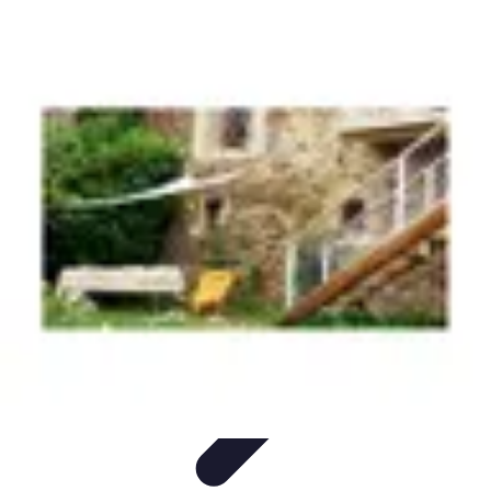
Globe Explore
Voyage Durable
Sécurité en voyage
Voyage Écoresponsable
Voyages
en Solo
Conseils Pratiques
Globe Explore