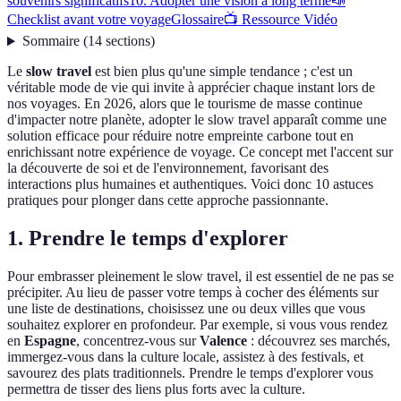
souvenirs significatifs
10. Adopter une vision à long terme
📣
Checklist avant votre voyage
Glossaire
📺 Ressource Vidéo
Sommaire
(
14
sections
)
Le
slow travel
est bien plus qu'une simple tendance ; c'est un
véritable mode de vie qui invite à apprécier chaque instant lors de
nos voyages. En 2026, alors que le tourisme de masse continue
d'impacter notre planète, adopter le slow travel apparaît comme une
solution efficace pour réduire notre empreinte carbone tout en
enrichissant notre expérience de voyage. Ce concept met l'accent sur
la découverte de soi et de l'environnement, favorisant des
interactions plus humaines et authentiques. Voici donc 10 astuces
pratiques pour plonger dans cette approche passionnante.
1. Prendre le temps d'explorer
Pour embrasser pleinement le slow travel, il est essentiel de ne pas se
précipiter. Au lieu de passer votre temps à cocher des éléments sur
une liste de destinations, choisissez une ou deux villes que vous
souhaitez explorer en profondeur. Par exemple, si vous vous rendez
en
Espagne
, concentrez-vous sur
Valence
: découvrez ses marchés,
immergez-vous dans la culture locale, assistez à des festivals, et
savourez des plats traditionnels. Prendre le temps d'explorer vous
permettra de tisser des liens plus forts avec la culture.