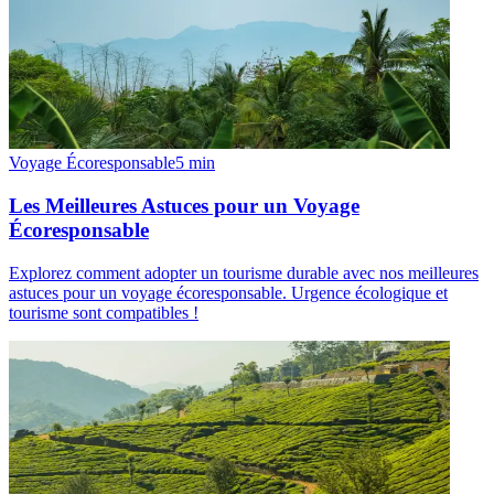
Voyage Écoresponsable
5
min
Les Meilleures Astuces pour un Voyage
Écoresponsable
Explorez comment adopter un tourisme durable avec nos meilleures
astuces pour un voyage écoresponsable. Urgence écologique et
tourisme sont compatibles !