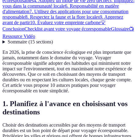
écoresponsables
4. Adoptez un mode de vie zéro déchet
5. Impliquez-
vous dans la communauté locale
6. Responsabilité en matière
d'alimentation
7. Utilisez des applications pour une consommation
responsable
8. Respectez la faune et la flore locales
9. Apprenez
avant de partir
10. Évaluez votre empreinte carbone
💡
Conclusion
Checklist avant votre voyage écoresponsable
Glossaire
📺
Ressource Vidéo
Sommaire
(
15
sections
)
En 2026, la prise de conscience écologique est plus importante que
jamais, notamment dans le domaine du voyage. Voyager
écoresponsable signifie adopter des habitudes qui minimisent notre
impact sur l'environnement, tout en maximisant notre expérience de
découvertes. Que ce soit en choisissant des moyens de transport
durables ou en respectant les cultures locales, chaque geste compte.
Cet article vous propose 10 astuces pratiques pour voyager
écoresponsable en toute simplicité.
1. Planifiez à l'avance en choisissant vos
destinations
Choisir des destinations accessibles par des moyens de transport
durables est un bon point de départ pour voyager écoresponsable.
Privilégiez les villes et régions qui offrent de bonnes infrastructures