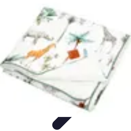
Globe Explore
Voyage Durable
Sécurité en voyage
Voyage Écoresponsable
Voyages
en Solo
Conseils Pratiques
Globe Explore