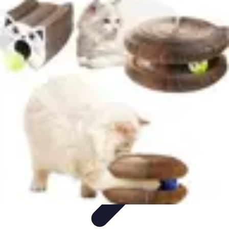
Globe Explore
Voyage Durable
Sécurité en voyage
Voyage Écoresponsable
Voyages
en Solo
Conseils Pratiques
Globe Explore