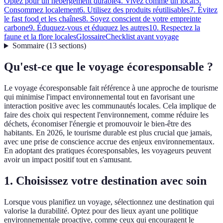
Optez pour un hébergement durable
4. Vivez comme un local
5.
Consommez localement
6. Utilisez des produits réutilisables
7. Évitez
le fast food et les chaînes
8. Soyez conscient de votre empreinte
carbone
9. Éduquez-vous et éduquez les autres
10. Respectez la
faune et la flore locales
Glossaire
Checklist avant voyage
Sommaire
(
13
sections
)
Qu'est-ce que le voyage écoresponsable ?
Le voyage écoresponsable fait référence à une approche de tourisme
qui minimise l'impact environnemental tout en favorisant une
interaction positive avec les communautés locales. Cela implique de
faire des choix qui respectent l'environnement, comme réduire les
déchets, économiser l'énergie et promouvoir le bien-être des
habitants. En 2026, le tourisme durable est plus crucial que jamais,
avec une prise de conscience accrue des enjeux environnementaux.
En adoptant des pratiques écoresponsables, les voyageurs peuvent
avoir un impact positif tout en s'amusant.
1. Choisissez votre destination avec soin
Lorsque vous planifiez un voyage, sélectionnez une destination qui
valorise la durabilité. Optez pour des lieux ayant une politique
environnementale proactive, comme ceux qui encouragent le