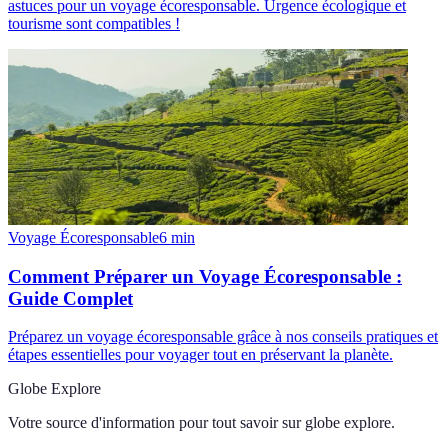
astuces pour un voyage écoresponsable. Urgence écologique et
tourisme sont compatibles !
Voyage Écoresponsable
6
min
Comment Préparer un Voyage Écoresponsable :
Guide Complet
Préparez un voyage écoresponsable grâce à nos conseils pratiques et
étapes essentielles pour voyager tout en préservant la planète.
Globe Explore
Votre source d'information pour tout savoir sur
globe explore
.