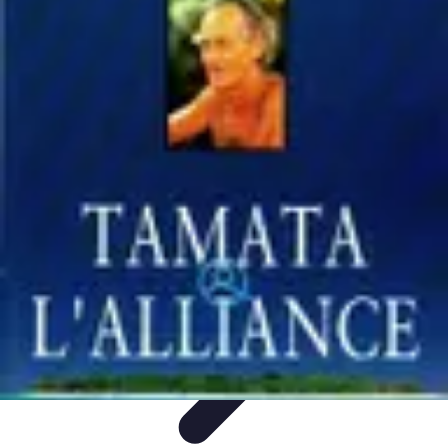
Globe Explore
Voyage Durable
Sécurité en voyage
Voyage Écoresponsable
Voyages
en Solo
Conseils Pratiques
Globe Explore