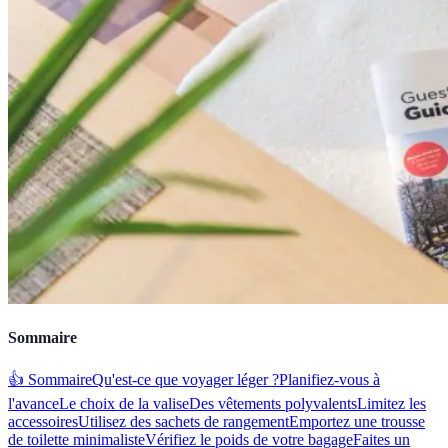
Sommaire
👍 Sommaire
Qu'est-ce que voyager léger ?
Planifiez-vous à
l'avance
Le choix de la valise
Des vêtements polyvalents
Limitez les
accessoires
Utilisez des sachets de rangement
Emportez une trousse
de toilette minimaliste
Vérifiez le poids de votre bagage
Faites un