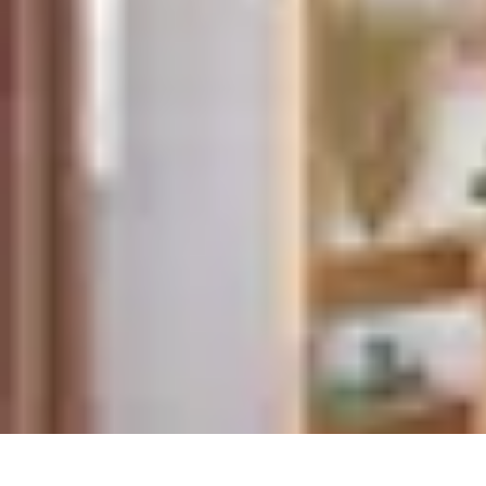
Globe Explore
Voyage Durable
Sécurité en voyage
Voyage Écoresponsable
Voyages e
Globe Explore