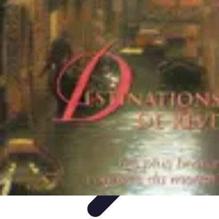
Globe Explore
Voyage Durable
Sécurité en voyage
Voyage Écoresponsable
Voyages
en Solo
Conseils Pratiques
Globe Explore