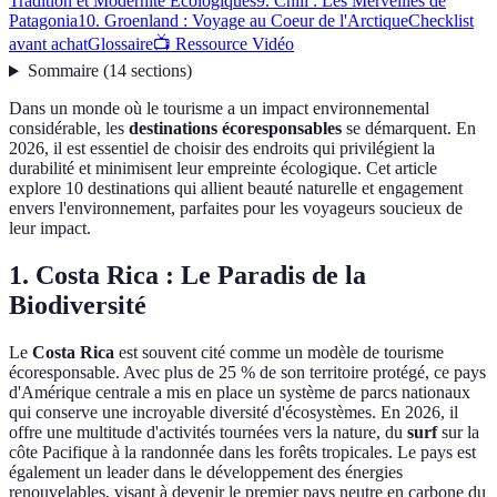
Tradition et Modernité Écologiques
9. Chili : Les Merveilles de
Patagonia
10. Groenland : Voyage au Coeur de l'Arctique
Checklist
avant achat
Glossaire
📺 Ressource Vidéo
Sommaire
(
14
sections
)
Dans un monde où le tourisme a un impact environnemental
considérable, les
destinations écoresponsables
se démarquent. En
2026, il est essentiel de choisir des endroits qui privilégient la
durabilité et minimisent leur empreinte écologique. Cet article
explore 10 destinations qui allient beauté naturelle et engagement
envers l'environnement, parfaites pour les voyageurs soucieux de
leur impact.
1. Costa Rica : Le Paradis de la
Biodiversité
Le
Costa Rica
est souvent cité comme un modèle de tourisme
écoresponsable. Avec plus de 25 % de son territoire protégé, ce pays
d'Amérique centrale a mis en place un système de parcs nationaux
qui conserve une incroyable diversité d'écosystèmes. En 2026, il
offre une multitude d'activités tournées vers la nature, du
surf
sur la
côte Pacifique à la randonnée dans les forêts tropicales. Le pays est
également un leader dans le développement des énergies
renouvelables, visant à devenir le premier pays neutre en carbone du