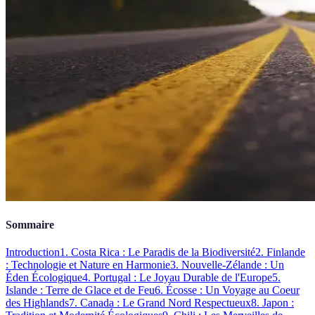
Sommaire
Introduction
1. Costa Rica : Le Paradis de la Biodiversité
2. Finlande
: Technologie et Nature en Harmonie
3. Nouvelle-Zélande : Un
Éden Écologique
4. Portugal : Le Joyau Durable de l'Europe
5.
Islande : Terre de Glace et de Feu
6. Écosse : Un Voyage au Coeur
des Highlands
7. Canada : Le Grand Nord Respectueux
8. Japon :