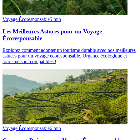
Voyage Écoresponsable
5
min
Les Meilleures Astuces pour un Voyage
Écoresponsable
Explorez comment adopter un tourisme durable avec nos meilleures
astuces pour un voyage écoresponsable. Urgence écologique et
tourisme sont compatibles !
Voyage Écoresponsable
6
min