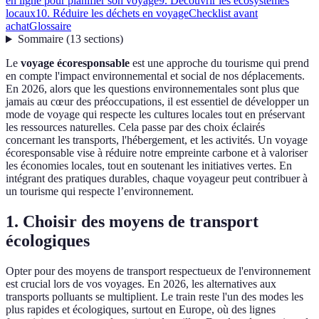
en ligne pour planifier son voyage
9. Découvrir les écosystèmes
locaux
10. Réduire les déchets en voyage
Checklist avant
achat
Glossaire
Sommaire
(
13
sections
)
Le
voyage écoresponsable
est une approche du tourisme qui prend
en compte l'impact environnemental et social de nos déplacements.
En 2026, alors que les questions environnementales sont plus que
jamais au cœur des préoccupations, il est essentiel de développer un
mode de voyage qui respecte les cultures locales tout en préservant
les ressources naturelles. Cela passe par des choix éclairés
concernant les transports, l'hébergement, et les activités. Un voyage
écoresponsable vise à réduire notre empreinte carbone et à valoriser
les économies locales, tout en soutenant les initiatives vertes. En
intégrant des pratiques durables, chaque voyageur peut contribuer à
un tourisme qui respecte l’environnement.
1. Choisir des moyens de transport
écologiques
Opter pour des moyens de transport respectueux de l'environnement
est crucial lors de vos voyages. En 2026, les alternatives aux
transports polluants se multiplient. Le train reste l'un des modes les
plus rapides et écologiques, surtout en Europe, où des lignes