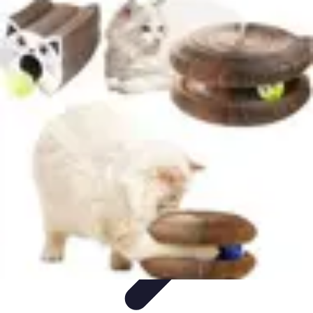
Globe Explore
Voyage Durable
Sécurité en voyage
Voyage Écoresponsable
Voyages
en Solo
Conseils Pratiques
Globe Explore