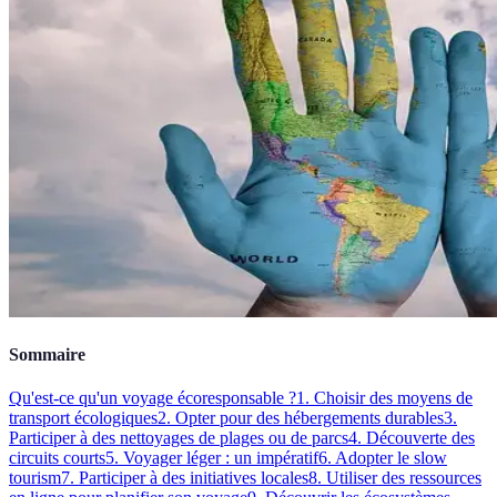
Sommaire
Qu'est-ce qu'un voyage écoresponsable ?
1. Choisir des moyens de
transport écologiques
2. Opter pour des hébergements durables
3.
Participer à des nettoyages de plages ou de parcs
4. Découverte des
circuits courts
5. Voyager léger : un impératif
6. Adopter le slow
tourism
7. Participer à des initiatives locales
8. Utiliser des ressources