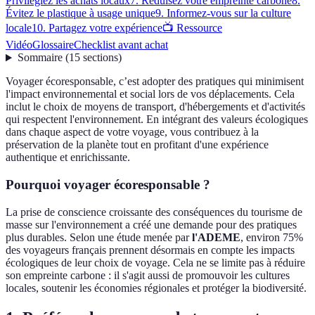
Privilégiez les achats locaux
7. Réduisez votre empreinte carbone
8.
Évitez le plastique à usage unique
9. Informez-vous sur la culture
locale
10. Partagez votre expérience
📺 Ressource
Vidéo
Glossaire
Checklist avant achat
Sommaire
(
15
sections
)
Voyager écoresponsable, c’est adopter des pratiques qui minimisent
l'impact environnemental et social lors de vos déplacements. Cela
inclut le choix de moyens de transport, d'hébergements et d'activités
qui respectent l'environnement. En intégrant des valeurs écologiques
dans chaque aspect de votre voyage, vous contribuez à la
préservation de la planète tout en profitant d'une expérience
authentique et enrichissante.
Pourquoi voyager écoresponsable ?
La prise de conscience croissante des conséquences du tourisme de
masse sur l'environnement a créé une demande pour des pratiques
plus durables. Selon une étude menée par
l'ADEME
, environ 75%
des voyageurs français prennent désormais en compte les impacts
écologiques de leur choix de voyage. Cela ne se limite pas à réduire
son empreinte carbone : il s'agit aussi de promouvoir les cultures
locales, soutenir les économies régionales et protéger la biodiversité.