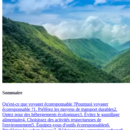
Sommaire
Qu'est-ce que voyager écoresponsable ?
Pourquoi voyager
écoresponsable ?
1. Préférez les moyens de transport durables
2.
Optez pour des hébergements écologiques
3. Évitez le gaspillage
alimentaire
4. Choisissez des activités respectueuses de
l'environnement
5. Équipez-vous d'outils écoresponsables
6.