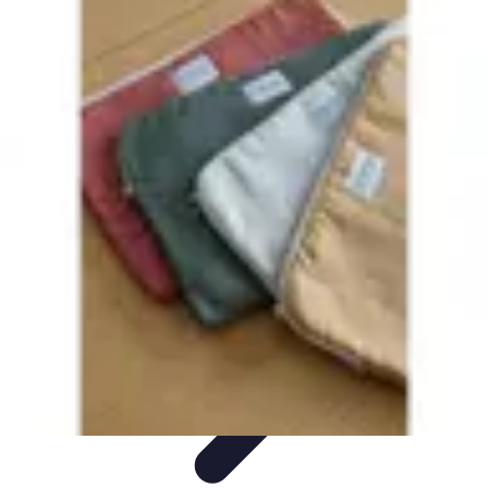
Globe Explore
Voyage Durable
Sécurité en voyage
Voyage Écoresponsable
Voyages
en Solo
Conseils Pratiques
Globe Explore