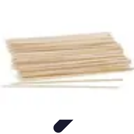
Globe Explore
Voyage Durable
Sécurité en voyage
Voyage Écoresponsable
Voyages
en Solo
Conseils Pratiques
Globe Explore