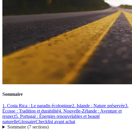
Sommaire
1. Costa Rica : Le paradis écologique
2. Islande : Nature préservée
3.
Écosse : Tradition et durabilité
4. Nouvelle-Zélande : Aventure et
respect
5. Portugal : Énergies renouvelables et beauté
naturelle
Glossaire
Checklist avant achat
Sommaire
(
7
sections
)