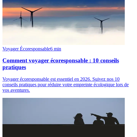
Voyager Écoresponsable
6
min
Comment voyager écoresponsable : 10 conseils
pratiques
Voyager écoresponsable est essentiel en 2026. Suivez nos 10
conseils pratiques pour réduire votre empreinte écologique lors de
vos aventures.