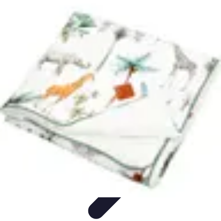
Globe Explore
Voyage Durable
Sécurité en voyage
Voyage Écoresponsable
Voyages
en Solo
Conseils Pratiques
Globe Explore