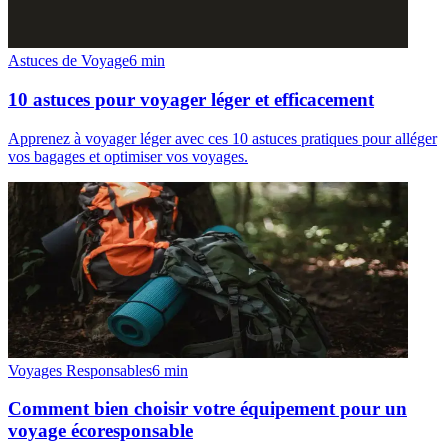
Astuces de Voyage
6
min
10 astuces pour voyager léger et efficacement
Apprenez à voyager léger avec ces 10 astuces pratiques pour alléger
vos bagages et optimiser vos voyages.
Voyages Responsables
6
min
Comment bien choisir votre équipement pour un
voyage écoresponsable