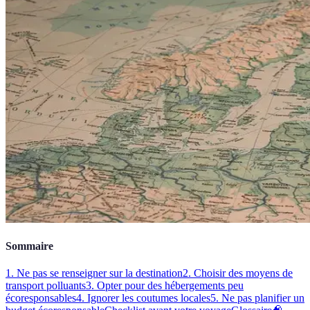
Sommaire
1. Ne pas se renseigner sur la destination
2. Choisir des moyens de
transport polluants
3. Opter pour des hébergements peu
écoresponsables
4. Ignorer les coutumes locales
5. Ne pas planifier un