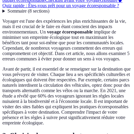
budget écoresponsable
Checklist avant votre voyage
Glossaire
🧠
Quiz rapide : Êtes-vous prêt pour un voyage écoresponsable ?
Sommaire
(
8
sections
)
Voyager est l'une des expériences les plus enrichissantes de la vie,
mais il est crucial de le faire en étant conscient des impacts
environnementaux. Un
voyage écoresponsable
implique de
minimiser son empreinte écologique tout en maximisant les
bénéfices tant pour soi-même que pour les communautés locales.
Cependant, de nombreux voyageurs commettent des erreurs qui
compromettent cet objectif. Dans cet article, nous allons examiner 5
erreurs communes à éviter pour donner un sens à vos voyages.
Avant de partir, il est essentiel de se renseigner sur la destination que
vous prévoyez de visiter. Chaque lieu a ses spécificités culturelles et
écologiques qui doivent être respectées. Par exemple, certains parcs
naturels interdisent la circulation des véhicules, optez donc pour des
transports alternatifs comme les vélos ou la marche. En 2021, une
étude a révélé que 60% des voyageurs ignorant les règles locales
nuisaient à la biodiversité et à l'économie locale. Il est important de
visiter des sites fiables qui expliquent les pratiques écoresponsables
spécifiques à votre destination. Comprendre l'impact de votre
présence et les règles à suivre peut significativement réduire votre
empreinte écologique.