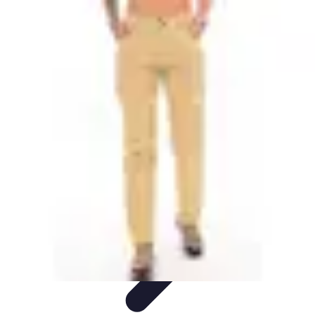
Globe Explore
Voyage Durable
Sécurité en voyage
Voyage Écoresponsable
Voyages
en Solo
Conseils Pratiques
Globe Explore