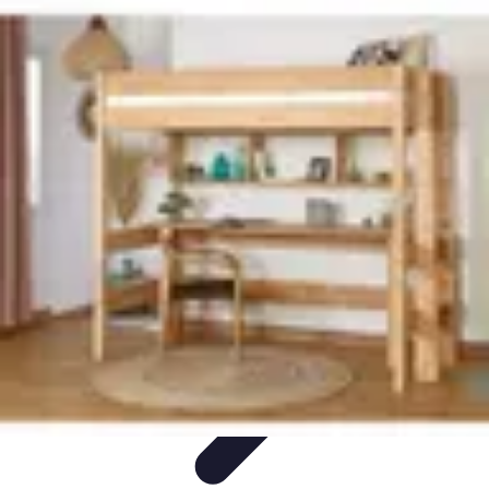
Globe Explore
Voyage Durable
Sécurité en voyage
Voyage Écoresponsable
Voyages
en Solo
Conseils Pratiques
Globe Explore