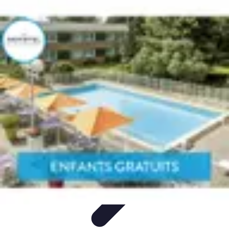
Globe Explore
Voyage Durable
Sécurité en voyage
Voyage Écoresponsable
Voyages
en Solo
Conseils Pratiques
Globe Explore