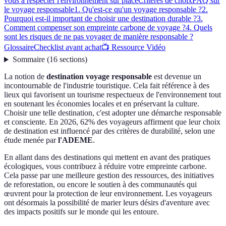
vous à respecter l'environnement sur place
Critères de choix
FAQ sur
le voyage responsable
1. Qu'est-ce qu'un voyage responsable ?
2.
Pourquoi est-il important de choisir une destination durable ?
3.
Comment compenser son empreinte carbone de voyage ?
4. Quels
sont les risques de ne pas voyager de manière responsable ?
Glossaire
Checklist avant achat
📺 Ressource Vidéo
Sommaire
(
16
sections
)
La notion de
destination voyage responsable
est devenue un
incontournable de l'industrie touristique. Cela fait référence à des
lieux qui favorisent un tourisme respectueux de l'environnement tout
en soutenant les économies locales et en préservant la culture.
Choisir une telle destination, c'est adopter une démarche responsable
et consciente. En 2026, 62% des voyageurs affirment que leur choix
de destination est influencé par des critères de durabilité, selon une
étude menée par
l'ADEME
.
En allant dans des destinations qui mettent en avant des pratiques
écologiques, vous contribuez à réduire votre empreinte carbone.
Cela passe par une meilleure gestion des ressources, des initiatives
de reforestation, ou encore le soutien à des communautés qui
œuvrent pour la protection de leur environnement. Les voyageurs
ont désormais la possibilité de marier leurs désirs d'aventure avec
des impacts positifs sur le monde qui les entoure.