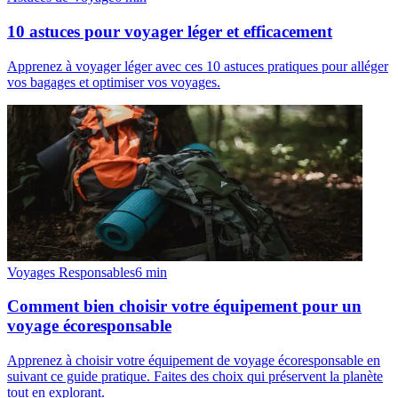
10 astuces pour voyager léger et efficacement
Apprenez à voyager léger avec ces 10 astuces pratiques pour alléger
vos bagages et optimiser vos voyages.
Voyages Responsables
6
min
Comment bien choisir votre équipement pour un
voyage écoresponsable
Apprenez à choisir votre équipement de voyage écoresponsable en
suivant ce guide pratique. Faites des choix qui préservent la planète
tout en explorant.