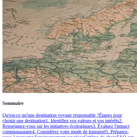
Sommaire
Qu'est-ce qu'une destination voyage responsable ?
Étapes pour
choisir une destination
1. Identifiez vos valeurs et vos intérêts
2.
Renseignez-vous sur les initiatives écologiques
3. Évaluez l'impact
communautaire
4. Considérez votre mode de transport
5. Préparez-