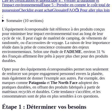
Lire les certifications et labels
Étape 4 : Vérifier la durabilité et
l'impact environnemental
Étape 5 : Prendre en compte le coût total de
possession
Checklist avant achat
Glossaire
FAQ
📺 Pour aller plus loin
:
Sommaire
(
10
sections
)
L'équipement écoresponsable fait référence à des produits conçus
pour minimiser leur impact environnemental tout au long de leur
cycle de vie. Il peut s'agir de matériel de camping, de vêtements de
randonnée, ou d'accessoires de voyage. La raison de leur importance
réside dans la prise de conscience croissante des enjeux
environnementaux. Selon une étude de
l'ADEME
, environ 31 %
des Français affirment être prêts à payer plus cher pour des produits
durables.
Opter pour des équipements écoresponsables permet non seulement
de renforcer son propre engagement personnel envers la planète,
mais également de donner l'exemple aux autres. Par exemple, des
marques comme
Patagonia
et
The North Face
adoptent des
pratiques durables, en offrant des produits fabriqués à partir de
matériaux recyclés et durables. Cette tendance s'accélère, et les
consommateurs sont de plus en plus sensibles à ces questions.
Étape 1 : Déterminer vos besoins