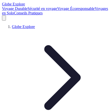
Globe Explore
Voyage Durable
Sécurité en voyage
Voyage Écoresponsable
Voyages
en Solo
Conseils Pratiques
Globe Explore