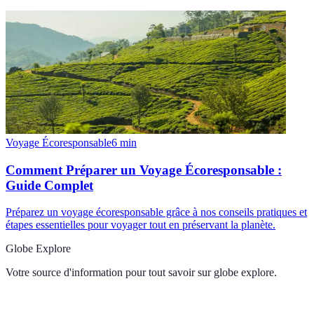
Voyage Écoresponsable
6
min
Comment Préparer un Voyage Écoresponsable :
Guide Complet
Préparez un voyage écoresponsable grâce à nos conseils pratiques et
étapes essentielles pour voyager tout en préservant la planète.
Globe Explore
Votre source d'information pour tout savoir sur
globe explore
.