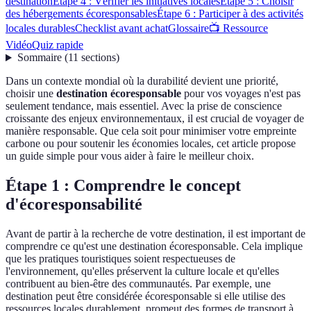
destination
Étape 4 : Vérifier les initiatives locales
Étape 5 : Choisir
des hébergements écoresponsables
Étape 6 : Participer à des activités
locales durables
Checklist avant achat
Glossaire
📺 Ressource
Vidéo
Quiz rapide
Sommaire
(
11
sections
)
Dans un contexte mondial où la durabilité devient une priorité,
choisir une
destination écoresponsable
pour vos voyages n'est pas
seulement tendance, mais essentiel. Avec la prise de conscience
croissante des enjeux environnementaux, il est crucial de voyager de
manière responsable. Que cela soit pour minimiser votre empreinte
carbone ou pour soutenir les économies locales, cet article propose
un guide simple pour vous aider à faire le meilleur choix.
Étape 1 : Comprendre le concept
d'écoresponsabilité
Avant de partir à la recherche de votre destination, il est important de
comprendre ce qu'est une destination écoresponsable. Cela implique
que les pratiques touristiques soient respectueuses de
l'environnement, qu'elles préservent la culture locale et qu'elles
contribuent au bien-être des communautés. Par exemple, une
destination peut être considérée écoresponsable si elle utilise des
ressources locales durablement, promeut des formes de transport à