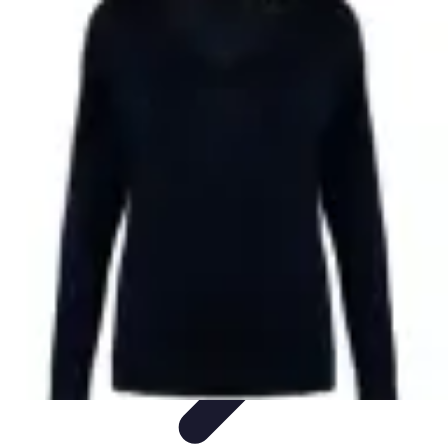
Globe Explore
Voyage Durable
Sécurité en voyage
Voyage Écoresponsable
Voyages
en Solo
Conseils Pratiques
Globe Explore