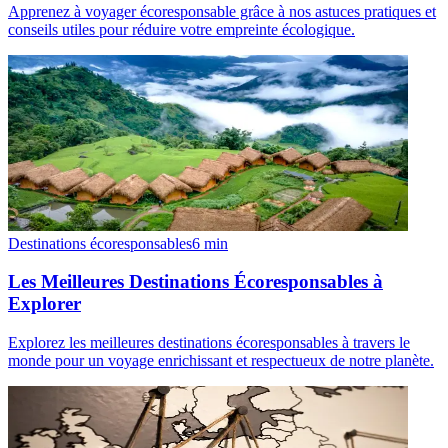
Apprenez à voyager écoresponsable grâce à nos astuces pratiques et
conseils utiles pour réduire votre empreinte écologique.
Destinations écoresponsables
6
min
Les Meilleures Destinations Écoresponsables à
Explorer
Explorez les meilleures destinations écoresponsables à travers le
monde pour un voyage enrichissant et respectueux de notre planète.