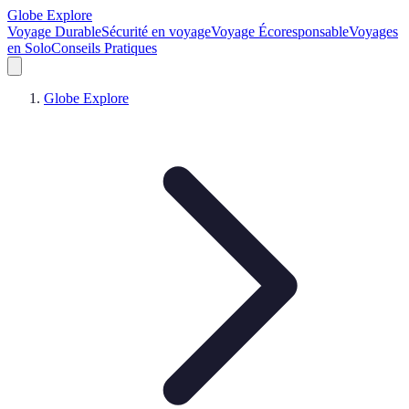
Globe Explore
Voyage Durable
Sécurité en voyage
Voyage Écoresponsable
Voyages
en Solo
Conseils Pratiques
Globe Explore