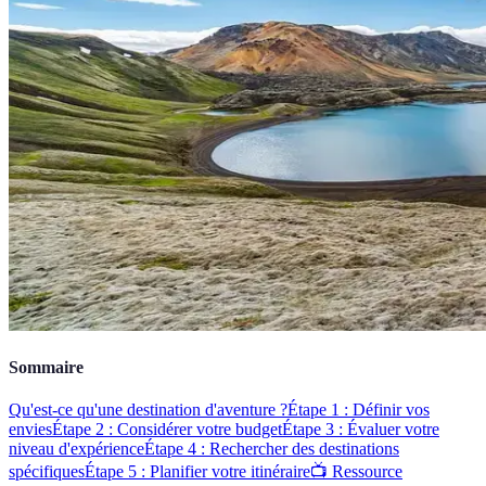
Sommaire
Qu'est-ce qu'une destination d'aventure ?
Étape 1 : Définir vos
envies
Étape 2 : Considérer votre budget
Étape 3 : Évaluer votre
niveau d'expérience
Étape 4 : Rechercher des destinations
spécifiques
Étape 5 : Planifier votre itinéraire
📺 Ressource