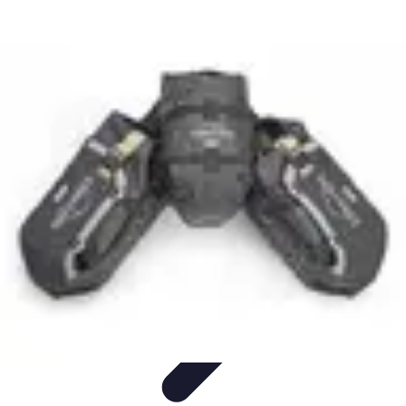
Globe Explore
Voyage Durable
Sécurité en voyage
Voyage Écoresponsable
Voyages
en Solo
Conseils Pratiques
Globe Explore