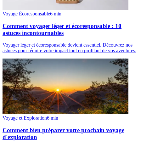
Voyage Écoresponsable
6
min
Comment voyager léger et écoresponsable : 10
astuces incontournables
Voyager léger et écoresponsable devient essentiel. Découvrez nos
astuces pour réduire votre impact tout en profitant de vos aventures.
Voyage et Exploration
6
min
Comment bien préparer votre prochain voyage
d'exploration