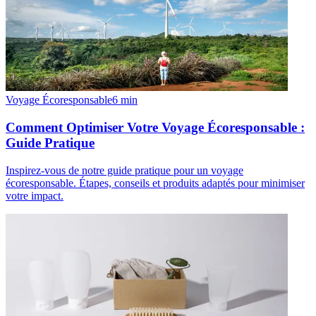
Voyage Écoresponsable
6
min
Comment Optimiser Votre Voyage Écoresponsable :
Guide Pratique
Inspirez-vous de notre guide pratique pour un voyage
écoresponsable. Étapes, conseils et produits adaptés pour minimiser
votre impact.