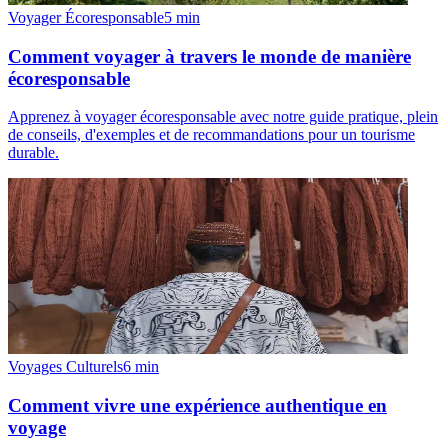
Voyager Écoresponsable
5
min
Comment voyager à travers le monde de manière
écoresponsable
Apprenez à voyager écoresponsable avec notre guide pratique, plein
de conseils, d'exemples et de recommandations pour un tourisme
durable.
Voyages Culturels
6
min
Comment vivre une expérience authentique en
voyage