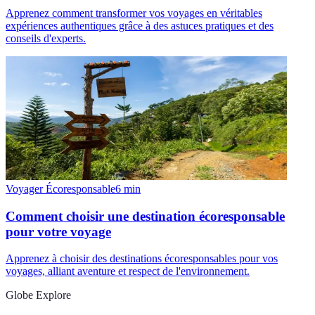
Apprenez comment transformer vos voyages en véritables
expériences authentiques grâce à des astuces pratiques et des
conseils d'experts.
Voyager Écoresponsable
6
min
Comment choisir une destination écoresponsable
pour votre voyage
Apprenez à choisir des destinations écoresponsables pour vos
voyages, alliant aventure et respect de l'environnement.
Globe Explore