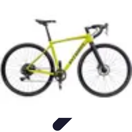
Globe Explore
Voyage Durable
Sécurité en voyage
Voyage Écoresponsable
Voyages
en Solo
Conseils Pratiques
Globe Explore