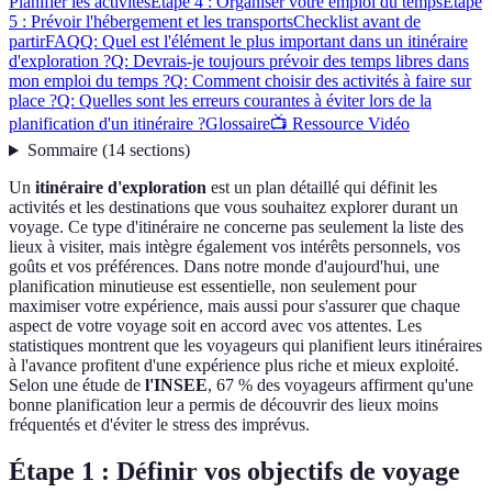
Planifier les activités
Étape 4 : Organiser votre emploi du temps
Étape
5 : Prévoir l'hébergement et les transports
Checklist avant de
partir
FAQ
Q: Quel est l'élément le plus important dans un itinéraire
d'exploration ?
Q: Devrais-je toujours prévoir des temps libres dans
mon emploi du temps ?
Q: Comment choisir des activités à faire sur
place ?
Q: Quelles sont les erreurs courantes à éviter lors de la
planification d'un itinéraire ?
Glossaire
📺 Ressource Vidéo
Sommaire
(
14
sections
)
Un
itinéraire d'exploration
est un plan détaillé qui définit les
activités et les destinations que vous souhaitez explorer durant un
voyage. Ce type d'itinéraire ne concerne pas seulement la liste des
lieux à visiter, mais intègre également vos intérêts personnels, vos
goûts et vos préférences. Dans notre monde d'aujourd'hui, une
planification minutieuse est essentielle, non seulement pour
maximiser votre expérience, mais aussi pour s'assurer que chaque
aspect de votre voyage soit en accord avec vos attentes. Les
statistiques montrent que les voyageurs qui planifient leurs itinéraires
à l'avance profitent d'une expérience plus riche et mieux exploité.
Selon une étude de
l'INSEE
, 67 % des voyageurs affirment qu'une
bonne planification leur a permis de découvrir des lieux moins
fréquentés et d'éviter le stress des imprévus.
Étape 1 : Définir vos objectifs de voyage