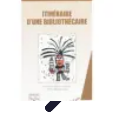
Globe Explore
Voyage Durable
Sécurité en voyage
Voyage Écoresponsable
Voyages
en Solo
Conseils Pratiques
Globe Explore