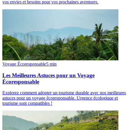
vos envies et besoins pour vos prochaines aventures.
Voyage Écoresponsable
5
min
Les Meilleures Astuces pour un Voyage
Écoresponsable
Explorez comment adopter un tourisme durable avec nos meilleures
astuces pour un voyage écoresponsable. Urgence écologique et
tourisme sont compatibles !