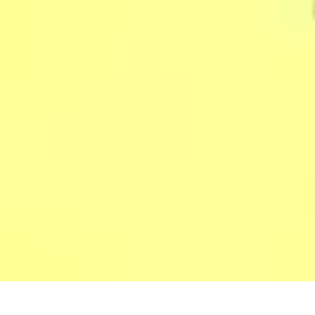
Globe Explore
Voyage Durable
Sécurité en voyage
Voyage Écoresponsable
Voyages e
Globe Explore