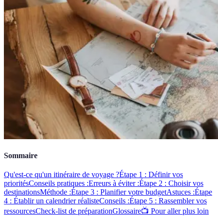
Sommaire
Qu'est-ce qu'un itinéraire de voyage ?
Étape 1 : Définir vos
priorités
Conseils pratiques :
Erreurs à éviter :
Étape 2 : Choisir vos
destinations
Méthode :
Étape 3 : Planifier votre budget
Astuces :
Étape
4 : Établir un calendrier réaliste
Conseils :
Étape 5 : Rassembler vos
ressources
Check-list de préparation
Glossaire
📺 Pour aller plus loin