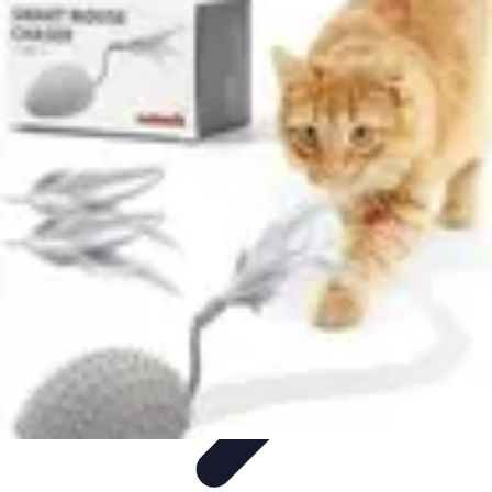
Globe Explore
Voyage Durable
Sécurité en voyage
Voyage Écoresponsable
Voyages
en Solo
Conseils Pratiques
Globe Explore