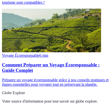
tourisme sont compatibles !
Voyage Écoresponsable
6
min
Comment Préparer un Voyage Écoresponsable :
Guide Complet
Préparez un voyage écoresponsable grâce à nos conseils pratiques et
étapes essentielles pour voyager tout en préservant la planète.
Globe Explore
Votre source d'information pour tout savoir sur
globe explore
.