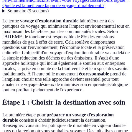
l'environnement
Checklist avant votre voyage
Glossaire
Quiz rapide :
Quelle est la meilleure façon de voyager durablement ?
Sommaire
(
9
sections
)
Le terme
voyage d'exploration durable
fait référence à des
pratiques de voyage qui minimisent l'impact environnemental tout en
maximisant les bénéfices pour les communautés locales. Selon
l'
ADEME
, le tourisme est responsable de 8% des émissions
mondiales de gaz à effet de serre. Cela soulève d'importantes
questions sur l'environnement, l'économie locale et la préservation
culturelle. L'objectif d'un voyage d'exploration durable va au-delà de
la simple réduction des déchets ou des émissions. Il s'agit d'une
approche holistique qui inclut également le soutien aux entreprises
locales, la prise en compte de la biodiversité et le respect des savoirs
traditionnels. À l'heure où le mouvement
écoresponsable
prend de
l'ampleur, choisir une telle approche devient essentiel pour tout
amateur de voyage désireux de minimiser son empreinte écologique
tout en profitant pleinement de l'expérience.
Étape 1 : Choisir la destination avec soin
La première étape pour
préparer un voyage d'exploration
durable
consiste à choisir judicieusement la destination.
Renseignez-vous sur les politiques de durabilité en vigueur dans le
pays ou la région où vous souhaitez voyager. Des initiatives comme