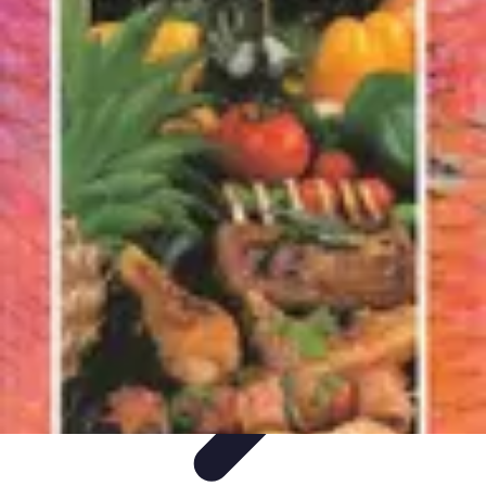
Globe Explore
Voyage Durable
Sécurité en voyage
Voyage Écoresponsable
Voyages
en Solo
Conseils Pratiques
Globe Explore