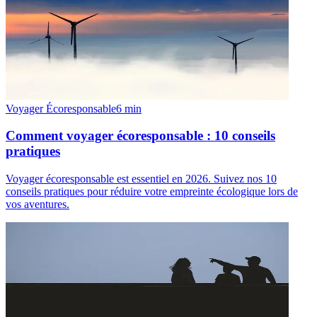
Voyager Écoresponsable
6
min
Comment voyager écoresponsable : 10 conseils
pratiques
Voyager écoresponsable est essentiel en 2026. Suivez nos 10
conseils pratiques pour réduire votre empreinte écologique lors de
vos aventures.