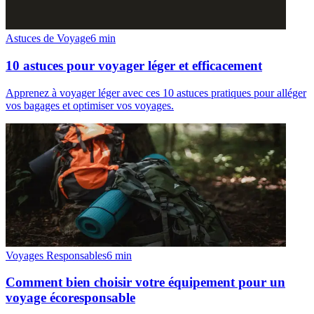
Astuces de Voyage
6
min
10 astuces pour voyager léger et efficacement
Apprenez à voyager léger avec ces 10 astuces pratiques pour alléger
vos bagages et optimiser vos voyages.
Voyages Responsables
6
min
Comment bien choisir votre équipement pour un
voyage écoresponsable