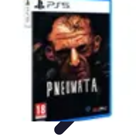
Globe Explore
Voyage Durable
Sécurité en voyage
Voyage Écoresponsable
Voyages
en Solo
Conseils Pratiques
Globe Explore