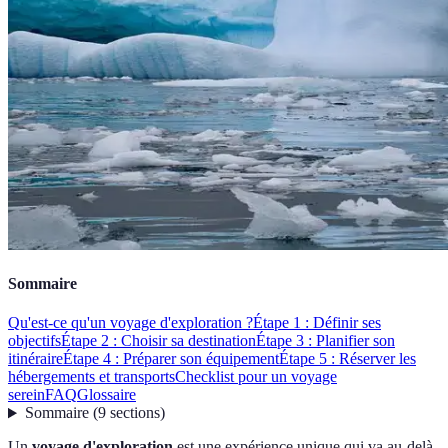
Sommaire
Qu'est-ce qu'un voyage d'exploration ?
Étape 1 : Définir ses
objectifs
Étape 2 : Choisir sa destination
Étape 3 : Planifier son
itinéraire
Étape 4 : Préparer son équipement
Étape 5 : Réserver les
hébergements et transports
Checklist pour un voyage
serein
FAQ
Glossaire
Sommaire
(
9
sections
)
Un
voyage d'exploration
est une expérience unique qui va au-delà