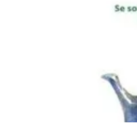
Globe Explore
Voyage Durable
Sécurité en voyage
Voyage Écoresponsable
Voyages e
Globe Explore