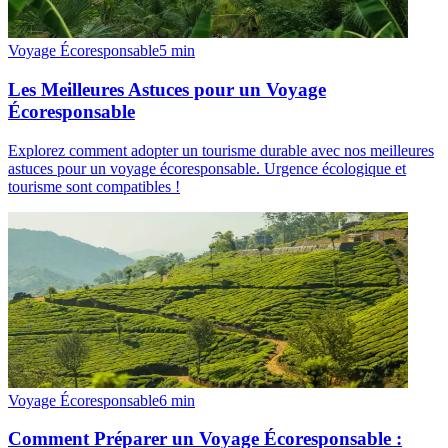
Voyage Écoresponsable
5
min
Les Meilleures Astuces pour un Voyage
Écoresponsable
Explorez comment adopter un tourisme durable avec nos meilleures
astuces pour un voyage écoresponsable. Urgence écologique et
tourisme sont compatibles !
Voyage Écoresponsable
6
min
Comment Préparer un Voyage Écoresponsable :