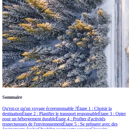
Sommaire
Qu'est-ce qu'un voyage écoresponsable ?
Étape 1 : Choisir la
destination
Étape 2 : Planifier le transport responsable
Étape 3 : Opter
pour un hébergement durable
Étape 4 : Profiter d'activités
respectueuses de l'environnement
Étape 5 : Se préparer avec des