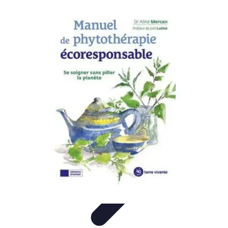
Globe Explore
Voyage Durable
Sécurité en voyage
Voyage Écoresponsable
Voyages
en Solo
Conseils Pratiques
Globe Explore