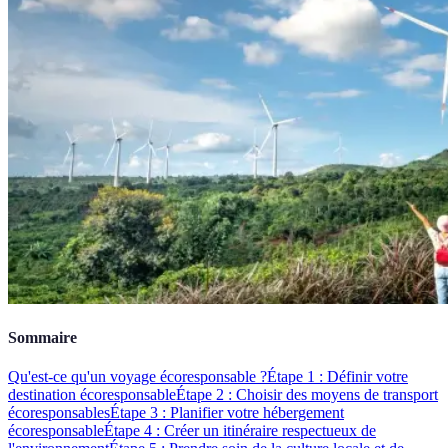
Sommaire
Qu'est-ce qu'un voyage écoresponsable ?
Étape 1 : Définir votre
destination écoresponsable
Étape 2 : Choisir des moyens de transport
écoresponsables
Étape 3 : Planifier votre hébergement
écoresponsable
Étape 4 : Créer un itinéraire respectueux de