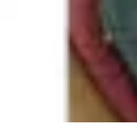
Globe Explore
Voyage Durable
Sécurité en voyage
Voyage Écoresponsable
Voyages e
Globe Explore