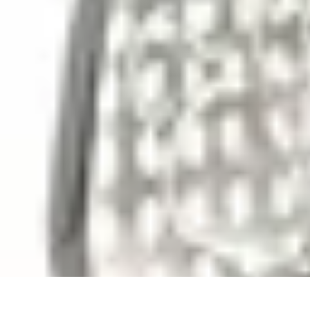
Globe Explore
Voyage Durable
Sécurité en voyage
Voyage Écoresponsable
Voyages e
Globe Explore