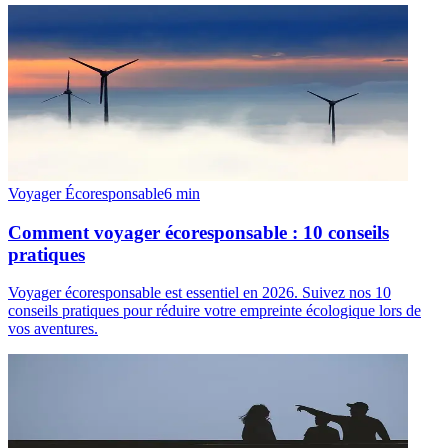
Voyager Écoresponsable
6
min
Comment voyager écoresponsable : 10 conseils
pratiques
Voyager écoresponsable est essentiel en 2026. Suivez nos 10
conseils pratiques pour réduire votre empreinte écologique lors de
vos aventures.