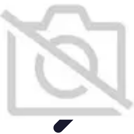
Globe Explore
Voyage Durable
Sécurité en voyage
Voyage Écoresponsable
Voyages
en Solo
Conseils Pratiques
Globe Explore