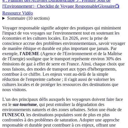
4 : Planifier des Activités Durables
Étape 5 : Prendre Soin de
l'Environnement
✨ Checklist de Voyage Responsable
Glossaire
📺
Ressource Vidéo
Sommaire
(
10
sections
)
Voyager responsable signifie adopter des pratiques qui minimisent
l'impact de vos voyages sur l'environnement tout en soutenant les
économies et les cultures locales. En 2026, avec la prise de
conscience accrue des problèmes environnementaux, savoir voyager
de manière éthique et durable est plus important que jamais. Par
exemple,
l'ADEME
(Agence de l'Environnement et de la Maîtrise
de l'Énergie) souligne que le transport représente environ 30% des
émissions de gaz à effet de serre en France. Ainsi, chaque choix que
nous faisons, des modes de transport aux types d'hébergements,
contribue à ce chiffre. Les enjeux vont au-delà de la simple
réduction de l'empreinte carbone ; il s'agit aussi de valoriser les
cultures locales et de protéger les ressources des destinations que
nous visitons.
L'un des principaux défis auxquels les voyageurs doivent faire face
est le
sur-tourisme
, qui peut entraîner la dégradation des
environnements naturels et des zones urbaines. Selon une étude de
l'UNESCO
, les destinations populaires sont de plus en plus
confrontées à des problèmes de saturation. Adopter une approche
responsable et durable peut contribuer à ces enjeux, offrant une