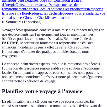
transports verts
Réduisez votre consommation d'eau et
d'énergie
Optez pour des activités respectueuses de
l'environnement
Achetez local et soutenez les producteurs
Respectez
la faune et la flore
Réduisez les déchets
Éduquez-vous et partagez vos
connaissances
Glossaire
Checklist avant achat
Sommaire
(
12
sections
)
Voyager écoresponsable consiste à minimiser les impacts négatifs de
nos déplacements sur l'environnement tout en maximisant les
bénéfices pour les communautés locales. Selon une étude de
l'ADEME
, le secteur du tourisme est responsable de 8% des
émissions mondiales de gaz à effet de serre. Cela souligne
l'importance d'adopter des pratiques durables lorsque nous
voyageons.
Le concept inclut divers aspects, tels que la réduction des déchets,
l'utilisation de ressources renouvelables et le soutien à l'économie
locale. En adoptant une approche écoresponsable, nous pouvons
non seulement contribuer à préserver notre planète, mais également
enrichir notre expérience de voyage.
Planifiez votre voyage à l'avance
La planification est la clé pour un voyage écoresponsable. En
choisissant votre destination et en organisant vos activités avant de