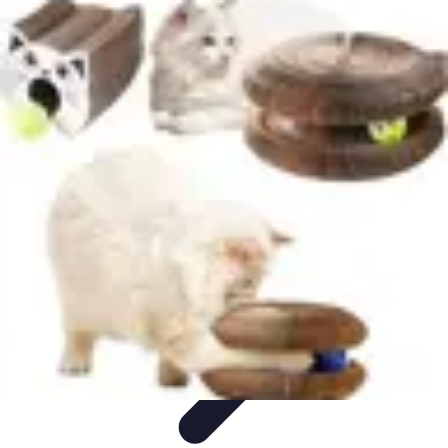
Globe Explore
Voyage Durable
Sécurité en voyage
Voyage Écoresponsable
Voyages
en Solo
Conseils Pratiques
Globe Explore