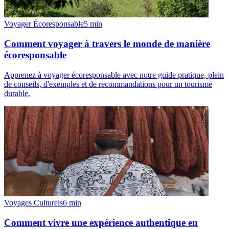
Voyager Écoresponsable
5
min
Comment voyager à travers le monde de manière
écoresponsable
Apprenez à voyager écoresponsable avec notre guide pratique, plein
de conseils, d'exemples et de recommandations pour un tourisme
durable.
Voyages Culturels
6
min
Comment vivre une expérience authentique en