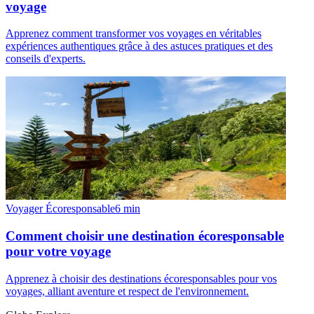
voyage
Apprenez comment transformer vos voyages en véritables
expériences authentiques grâce à des astuces pratiques et des
conseils d'experts.
Voyager Écoresponsable
6
min
Comment choisir une destination écoresponsable
pour votre voyage
Apprenez à choisir des destinations écoresponsables pour vos
voyages, alliant aventure et respect de l'environnement.