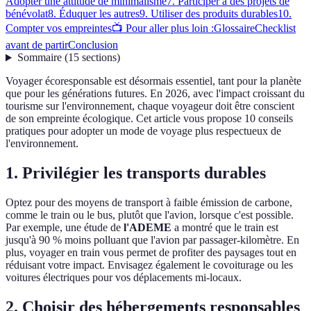
Adopter une attitude de minimalisme
7. Participer à des projets de
bénévolat
8. Éduquer les autres
9. Utiliser des produits durables
10.
Compter vos empreintes
📺 Pour aller plus loin :
Glossaire
Checklist
avant de partir
Conclusion
Sommaire
(
15
sections
)
Voyager écoresponsable est désormais essentiel, tant pour la planète
que pour les générations futures. En 2026, avec l'impact croissant du
tourisme sur l'environnement, chaque voyageur doit être conscient
de son empreinte écologique. Cet article vous propose 10 conseils
pratiques pour adopter un mode de voyage plus respectueux de
l'environnement.
1. Privilégier les transports durables
Optez pour des moyens de transport à faible émission de carbone,
comme le train ou le bus, plutôt que l'avion, lorsque c'est possible.
Par exemple, une étude de
l'ADEME
a montré que le train est
jusqu'à 90 % moins polluant que l'avion par passager-kilomètre. En
plus, voyager en train vous permet de profiter des paysages tout en
réduisant votre impact. Envisagez également le covoiturage ou les
voitures électriques pour vos déplacements mi-locaux.
2. Choisir des hébergements responsables