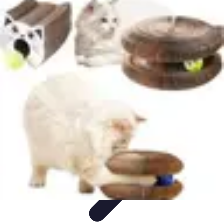
Globe Explore
Voyage Durable
Sécurité en voyage
Voyage Écoresponsable
Voyages
en Solo
Conseils Pratiques
Globe Explore