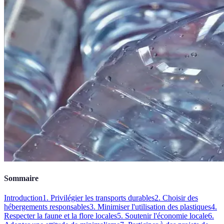
Sommaire
Introduction
1. Privilégier les transports durables
2. Choisir des
hébergements responsables
3. Minimiser l'utilisation des plastiques
4.
Respecter la faune et la flore locales
5. Soutenir l'économie locale
6.