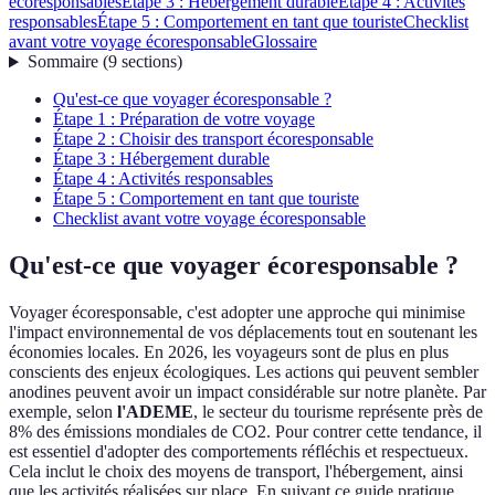
écoresponsables
Étape 3 : Hébergement durable
Étape 4 : Activités
responsables
Étape 5 : Comportement en tant que touriste
Checklist
avant votre voyage écoresponsable
Glossaire
Sommaire
(
9
sections
)
Qu'est-ce que voyager écoresponsable ?
Étape 1 : Préparation de votre voyage
Étape 2 : Choisir des transport écoresponsable
Étape 3 : Hébergement durable
Étape 4 : Activités responsables
Étape 5 : Comportement en tant que touriste
Checklist avant votre voyage écoresponsable
Qu'est-ce que voyager écoresponsable ?
Voyager écoresponsable, c'est adopter une approche qui minimise
l'impact environnemental de vos déplacements tout en soutenant les
économies locales. En 2026, les voyageurs sont de plus en plus
conscients des enjeux écologiques. Les actions qui peuvent sembler
anodines peuvent avoir un impact considérable sur notre planète. Par
exemple, selon
l'ADEME
, le secteur du tourisme représente près de
8% des émissions mondiales de CO2. Pour contrer cette tendance, il
est essentiel d'adopter des comportements réfléchis et respectueux.
Cela inclut le choix des moyens de transport, l'hébergement, ainsi
que les activités réalisées sur place. En suivant ce guide pratique,