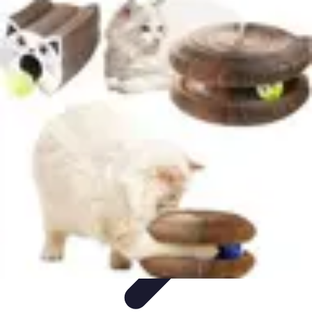
Globe Explore
Voyage Durable
Sécurité en voyage
Voyage Écoresponsable
Voyages
en Solo
Conseils Pratiques
Globe Explore