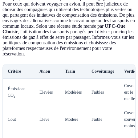
Pour ceux qui doivent voyager en avion, il peut être judicieux de
choisir des compagnies qui utilisent des technologies plus vertes ou
qui partagent des initiatives de compensation des émissions. De plus,
envisagez des alternatives comme le covoiturage ou les transports en
commun locaux. Selon une récente étude menée par
UFC-Que
Choisir
, l'utilisation des transports partagés peut diviser par cinq les
émissions de gaz à effet de serre par passager. Informez-vous sur les
politiques de compensation des émissions et choisissez des
plateformes respectueuses de l'environnement pour votre
réservation.
Critère
Avion
Train
Covoiturage
Verdict
Covoitu
Émissions
Élevées
Modérées
Faibles
est le
CO₂
meilleu
Covoitu
Coût
Élevé
Modéré
Faible
souvent
moins c