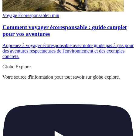
Voyage Écoresponsable
5
min
Comment voyager écoresponsable : guide complet
pour vos aventures
Apprenez à voyager écoresponsable avec notre guide pas-à-pas pour
des aventures respectueuses de l'environnement et des exemples
concrets.
Globe Explore
Votre source d'information pour tout savoir sur
globe explore
.