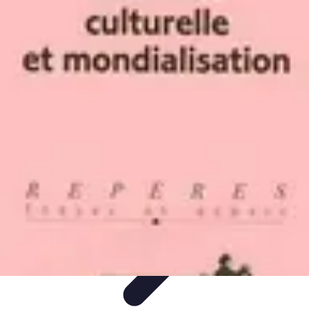
Globe Explore
Voyage Durable
Sécurité en voyage
Voyage Écoresponsable
Voyages
en Solo
Conseils Pratiques
Globe Explore